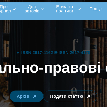
Про
Для
Етика та
Пошук
урнал
авторів
політики
I
S
S
N
2
6
1
7
-
4
1
6
2
E
-
I
S
S
N
2
6
1
7
-
4
1
7
0
а
л
ь
н
о
-
п
р
а
в
о
в
і
Архів
Подати статтю