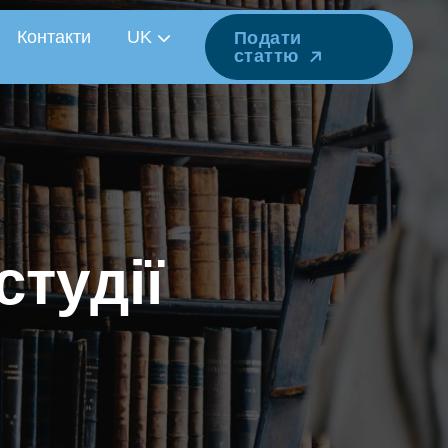
Контакти
UK
Подати
статтю
с
т
у
д
і
ї