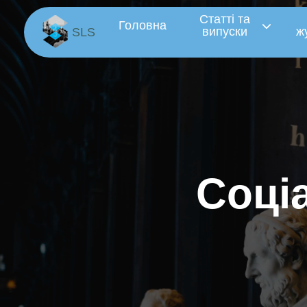
Статті та
Головна
випуски
ж
SLS
С
о
ц
і