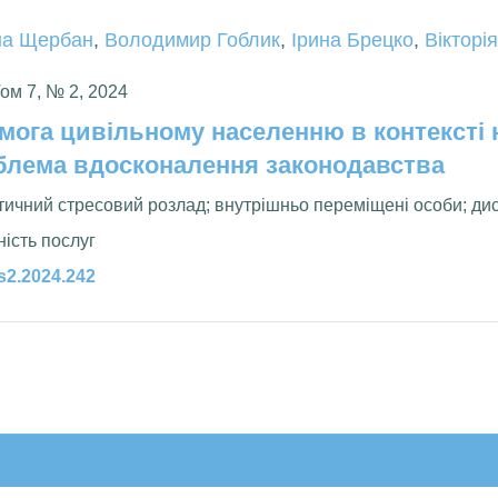
на Щербан
,
Володимир Гоблик
,
Ірина Брецко
,
Вікторі
Том 7, № 2, 2024
мога цивільному населенню в контексті 
блема вдосконалення законодавства
тичний стресовий розлад; внутрішньо переміщені особи; дис
ність послуг
ls2.2024.242