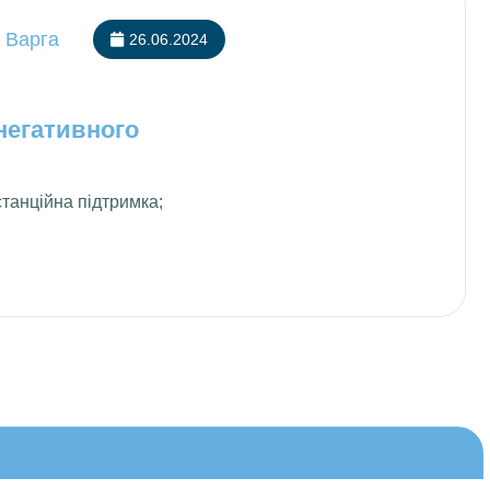
я Варга
26.06.2024
негативного
танційна підтримка;