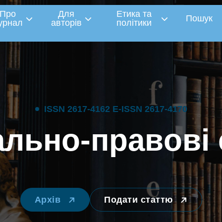
Про
Для
Етика та
Пошук
урнал
авторів
політики
I
S
S
N
2
6
1
7
-
4
1
6
2
E
-
I
S
S
N
2
6
1
7
-
4
1
7
0
а
л
ь
н
о
-
п
р
а
в
о
в
і
Архів
Подати статтю