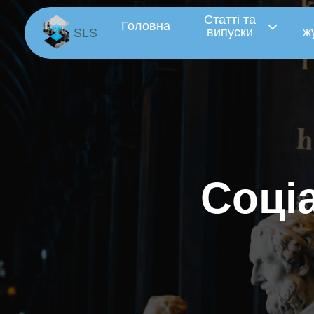
Статті та
Головна
випуски
ж
SLS
С
о
ц
і