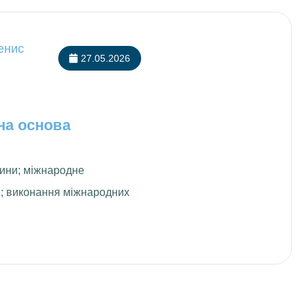
енис
27.05.2026
на основа
дини; міжнародне
и; виконання міжнародних