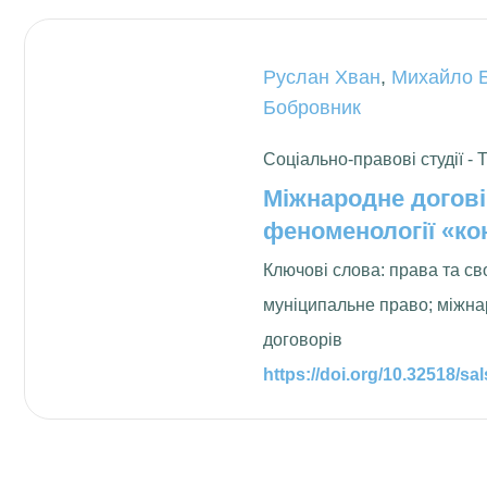
Руслан Хван
,
Михайло 
Бобровник
Соціально-правові студії - 
Міжнародне догов
феноменології «ко
Ключові слова: права та св
муніципальне право; міжна
договорів
https://doi.org/10.32518/sa