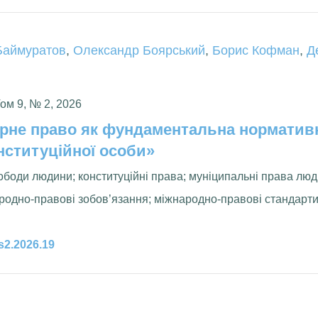
Баймуратов
,
Олександр Боярський
,
Борис Кофман
,
Д
Том 9, № 2, 2026
ірне право як фундаментальна норматив
нституційної особи»
ободи людини; конституційні права; муніципальні права лю
родно-правові зобов’язання; міжнародно-правові стандарт
ls2.2026.19