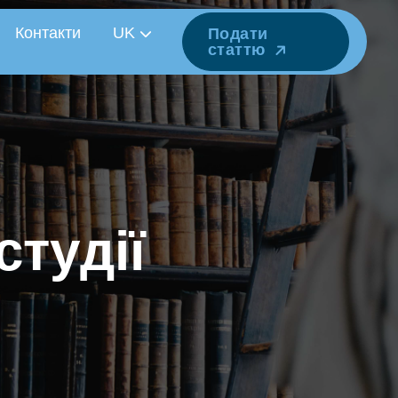
Контакти
UK
Подати
статтю
с
т
у
д
і
ї