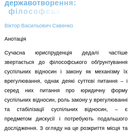
д
е
р
ж
а
в
о
т
в
о
р
е
н
н
я
:
ф
і
л
о
с
о
ф
с
ь
к
о
-
п
р
а
в
о
в
и
й
д
и
с
к
у
Віктор Васильович Савенко
Анотація
Сучасна юриспруденція дедалі частіше
звертається до філософського обґрунтування
суспільних відносин і закону як механізму їх
врегулювання, однак деякі суттєві питання – і
серед них питання про юридичну форму
суспільних відносин, роль закону у врегулюванні
та стабілізації суспільних відносин, – є
предметом дискусії і потребують подальшого
дослідження. З огляду на це розкриття місця та