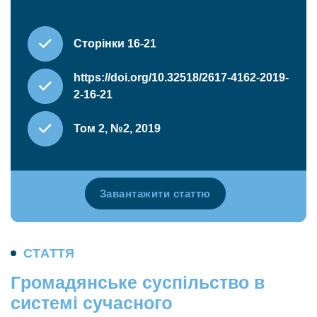
Сторінки 16-21
https://doi.org/10.32518/2617-4162-2019-
2-16-21
Том 2, №2, 2019
Завантажити статтю
С
Т
А
Т
Т
Я
Г
р
о
м
а
д
я
н
с
ь
к
е
с
у
с
п
і
л
ь
с
т
в
о
в
с
и
с
т
е
м
і
с
у
ч
а
с
н
о
г
о