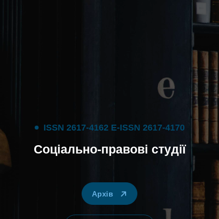
I
S
S
N
2
6
1
7
-
4
1
6
2
E
-
I
S
S
N
2
6
1
7
-
4
1
7
0
С
о
ц
і
а
л
ь
н
о
-
п
р
а
в
о
в
і
с
т
у
д
і
ї
Архів