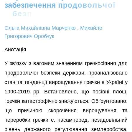
з
а
б
е
з
п
е
ч
е
н
н
я
п
р
о
д
о
в
о
л
ь
ч
о
ї
б
е
з
п
е
к
и
У
к
р
а
ї
н
и
Ольга Михайлівна Марченко
,
Михайло
Григорович Оробчук
Анотація
У зв’язку з вагомим значенням гречкосіяння для
продовольчої безпеки держави, проаналізовано
стан та тенденції вирощування гречки в Україні у
1990-2019 рр. Встановлено, що посівні площі
гречки катастрофічно знижуються. Обґрунтовано,
що причиною скорочення вирощування та
переробки гречки є, насамперед, незадовільний
рівень держаного регулювання землеробства.