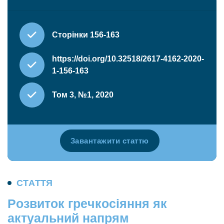
Сторінки 156-163
https://doi.org/10.32518/2617-4162-2020-
1-156-163
Том 3, №1, 2020
Завантажити статтю
С
Т
А
Т
Т
Я
Р
о
з
в
и
т
о
к
г
р
е
ч
к
о
с
і
я
н
н
я
я
к
а
к
т
у
а
л
ь
н
и
й
н
а
п
р
я
м