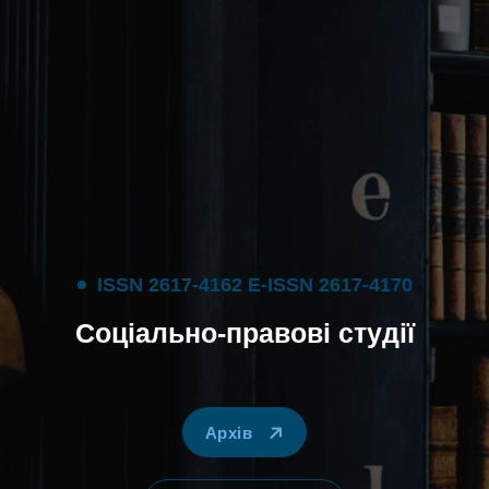
I
S
S
N
2
6
1
7
-
4
1
6
2
E
-
I
S
S
N
2
6
1
7
-
4
1
7
0
С
о
ц
і
а
л
ь
н
о
-
п
р
а
в
о
в
і
с
т
у
д
і
ї
Архів