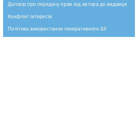
Договір про передачу прав від автора до видавця
Конфлікт інтересів
Політика використання генеративного ШІ
Контакти
Email
journal@sls-journal.com.ua
Адреса
79007, Україна, м. Львів,
вул. Городоцька, 26
НО-ПРАВОВІ СТУДІЇ
С
© 2026 Всі права захищено.
Пошук
Контакти