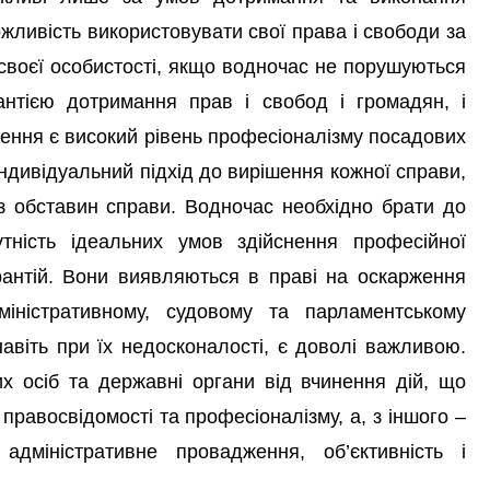
ожливість використовувати свої права і свободи за
своєї особистості, якщо водночас не порушуються
нтією дотримання прав і свобод і громадян, і
ження є високий рівень професіоналізму посадових
 індивідуальний підхід до вирішення кожної справи,
із обставин справи. Водночас необхідно брати до
тність ідеальних умов здійснення професійної
арантій. Вони виявляються в праві на оскарження
іністративному, судовому та парламентському
авіть при їх недосконалості, є доволі важливою.
их осіб та державні органи від вчинення дій, що
равосвідомості та професіоналізму, а, з іншого –
дміністративне провадження, об’єктивність і