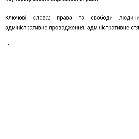
Ключові слова: права та свободи людини, г
адміністративне провадження, адміністративне ст
Цитувати
Myroslav Kovaliv , Viktor Yaremko , & Liubov Kuzo 
and Freedoms in Proceedings on Administrative
https://doi.org/10.32518/2617-4162-2019-1-57-62