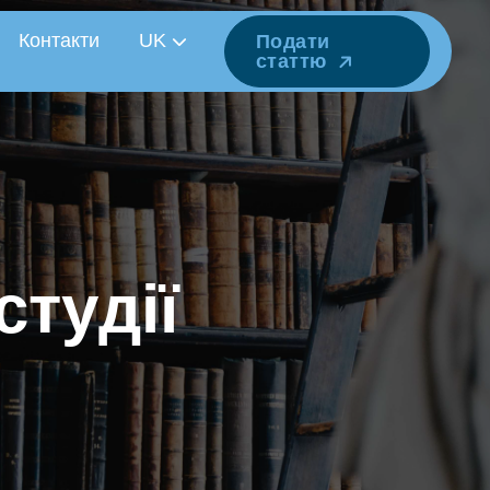
Контакти
UK
Подати
статтю
с
т
у
д
і
ї