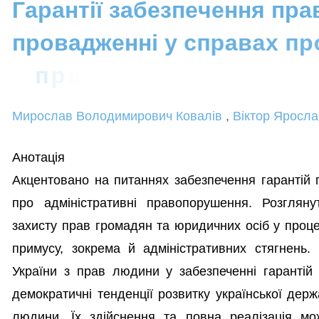
Г
а
р
а
н
т
і
ї
з
а
б
е
з
п
е
ч
е
н
н
я
п
р
а
п
р
о
в
а
д
ж
е
н
н
і
у
с
п
р
а
в
а
х
п
р
п
р
а
в
о
п
о
р
у
ш
е
н
н
я
Мирослав Володимирович Ковалів
,
Віктор Яросл
Анотація
Акцентовано на питаннях забезпечення гарантій
про адміністративні правопорушення. Розглян
захисту прав громадян та юридичних осіб у проце
примусу, зокрема й адміністративних стягнень
України з прав людини у забезпеченні гарантій
демократичні тенденції розвитку української дер
людини. Їх здійснення та повна реалізація м