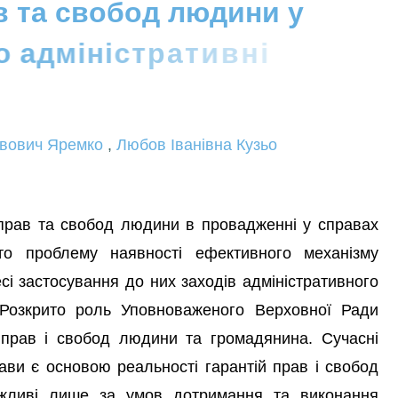
в
т
а
с
в
о
б
о
д
л
ю
д
и
н
и
у
о
а
д
м
і
н
і
с
т
р
а
т
и
в
н
і
авович Яремко
,
Любов Іванівна Кузьо
 прав та свобод людини в провадженні у справах
уто проблему наявності ефективного механізму
сі застосування до них заходів адміністративного
. Розкрито роль Уповноваженого Верховної Ради
 прав і свобод людини та громадянина. Сучасні
жави є основою реальності гарантій прав і свобод
ожливі лише за умов дотримання та виконання