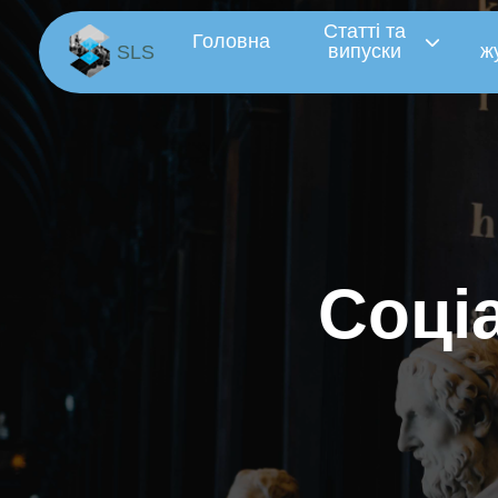
Статті та
Головна
випуски
ж
SLS
С
о
ц
і