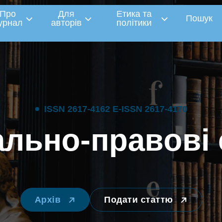
Про
Для
Етика та
Пошук
урнал
авторів
політики
I
S
S
N
2
6
1
7
-
4
1
6
2
E
-
I
S
S
N
2
6
1
7
-
4
1
7
0
а
л
ь
н
о
-
п
р
а
в
о
в
і
Архів
Подати статтю