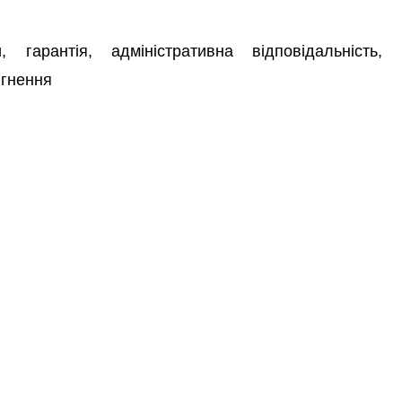
арантія, адміністративна відповідальність,
ягнення
(2019). Guarantees on the Provision of Human Rights
 Offences.
Social and Legal Studios
, 2(1), 57-62.