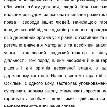
обов’язків і з боку держави, і людей. Кожен має м
власним розсудом, здійснювати вільний розвиток 
права і свободи інших людей. Найкращою гара
юридичних осіб під час адміністративного провад
осіб державних органів усіх рівнів, об’єктивний та
ретельне вивчення матеріалів та всебічний анал
уваги і так званий людський фактор та відсу
діяльності. Тож поряд із цим необхідні й інші г
рішень і дій органів державної влади, в адм
державному контролі. Наявна система гарантій, н
Оскільки, з одного боку, застерігає уповноважен
суперечать нормам закону, стимулюють зростання п
гарантують особам, щодо яких здійснюється а
неупередженість вирішення справи